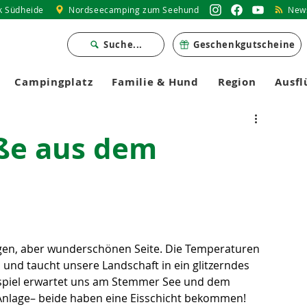
k Südheide
Nordseecamping zum Seehund
News
Suche...
Geschenkgutscheine
Campingplatz
Familie & Hund
Region
Ausfl
ße aus dem
stigen, aber wunderschönen Seite. Die Temperaturen 
 und taucht unsere Landschaft in ein glitzerndes 
uspiel erwartet uns am Stemmer See und dem 
Anlage– beide haben eine Eisschicht bekommen!