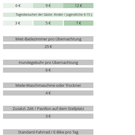
6 €
9 €
12 €
Tagesbesucher der Gäste: Kinder / Jugendliche 6-15 J.
3 €
5 €
7 €
Miet-Badezimmer pro Übernachtung
25 €
Hundegebühr pro Übernachtung
6 €
Miele-Waschmaschine oder Trockner
4 €
Zusätzl. Zelt / Pavillon auf dem Stellplatz
3 €
Standard-Fahrrad / E-Bike pro Tag