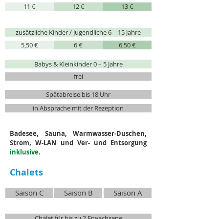
11 €
12 €
13 €
zusätzliche Kinder / Jugendliche 6 – 15 Jahre
5,50 €
6 €
6,50 €
Babys & Kleinkinder 0 – 5 Jahre
frei
Spätabreise bis 18 Uhr
in Absprache mit der Rezeption
Badesee, Sauna, Warmwasser-Duschen,
Strom, W-LAN und Ver- und Entsorgung
inklusive
.
Chalets
Saison C
Saison B
Saison A
Chalet für bis zu 2 Erwachsene