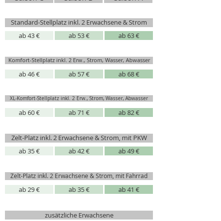
Standard-Stellplatz inkl. 2 Erwachsene & Strom
ab 43 €
ab 53 €
ab 63 €
Komfort-Stellplatz inkl. 2 Erw., Strom, Wasser, Abwasser
ab 46 €
ab 57 €
ab 68 €
XL-Komfort-Stellplatz inkl. 2 Erw., Strom, Wasser, Abwasser
ab 60 €
ab 71 €
ab 82 €
Zelt-Platz inkl. 2 Erwachsene & Strom, mit PKW
ab 35 €
ab 42 €
ab 49 €
Zelt-Platz inkl. 2 Erwachsene & Strom, mit Fahrrad
ab 29 €
ab 35 €
ab 41 €
zusätzliche Erwachsene