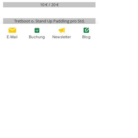
10 € / 20 €
Tretboot o. Stand Up Paddling pro Std.
10 €
E-Mail
Buchung
Newsletter
Blog
Unseren
Saisonkalender
können Sie sich hier
als
PDF-Dokument herunterladen
.
Öffnungszeiten