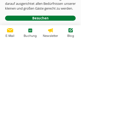
darauf ausgerichtet allen Bedürfnissen unserer
kleinen und großen Gäste gerecht zu werden.
Besuchen
E-Mail
Buchung
Newsletter
Blog
Nordseecamping
Verbringen Sie einen sorglosen und
stressfreien Urlaub an der Nordsee in
Nordfriesland. Wir bieten Ihnen Erholung,
Spaß, Sport und Vergnügen für die ganze
Familie. Lassen Sie die Seele baumeln und
genießen Sie echte Nordsee-Wellness mit