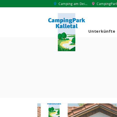
Camping am Deich
CampingPar
Unterkünfte