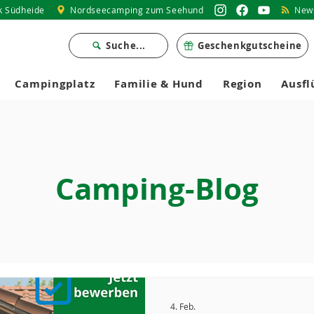
k Südheide
Nordseecamping zum Seehund
News
Suche...
Geschenkgutscheine
Campingplatz
Familie & Hund
Region
Ausfl
Camping-Blog
4. Feb.