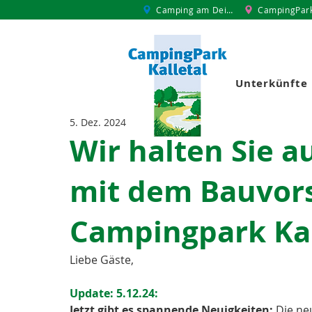
Camping am Deich
CampingPar
Unterkünfte
5. Dez. 2024
Wir halten Sie 
mit dem Bauvors
Campingpark Kal
Liebe Gäste,
Update: 5.12.24:
Jetzt gibt es spannende Neuigkeiten:
 Die n