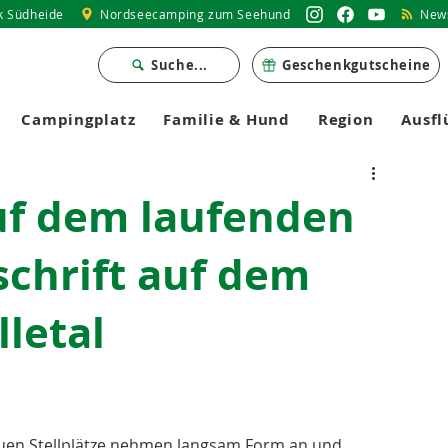
k Südheide
Nordseecamping zum Seehund
News
Suche...
Geschenkgutscheine
Campingplatz
Familie & Hund
Region
Ausfl
auf dem laufenden
chrift auf dem
letal
euen Stellplätze nehmen langsam Form an und 